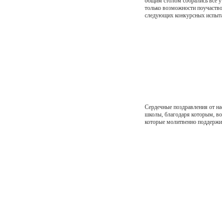
общим столом собрались все уч
только возможности поучаствов
следующих конкурсных испытан
Сердечные поздравления от на
школы, благодаря которым, во
которые молитвенно поддержив