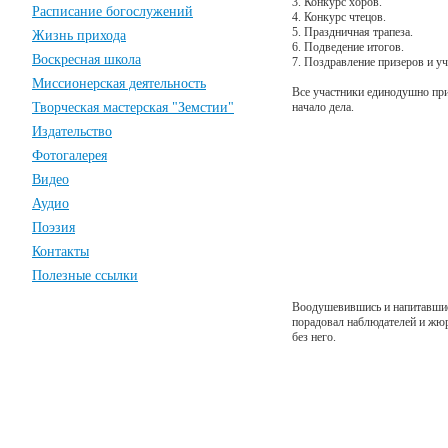
3. Конкурс хоров.
Расписание богослужений
4. Конкурс чтецов.
5. Праздничная трапеза.
Жизнь прихода
6. Подведение итогов.
Воскресная школа
7. Поздравление призеров и у
Миссионерская деятельность
Все участники единодушно при
Творческая мастерская "Земстии"
начало дела.
Издательство
Фотогалерея
Видео
Аудио
Поэзия
Контакты
Полезные ссылки
Воодушевившись и напитавшис
порадовал наблюдателей и жю
без него.