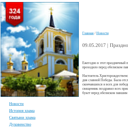
Главная
/
Новости
09.05.2017 | Празд
Ежегодно в этот праздничный п
проходило перед обелиском па
Настоятель Христорождественс
дня славной Победы. Была отсл
скончавшихся и всех для побед
священник поздравил всех при
букет перед обелиском павшим
Новости
История храма
Святыни храма
Духовенство