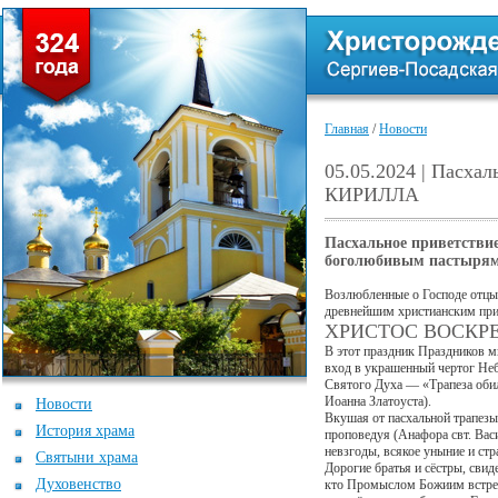
Главная
/
Новости
05.05.2024 | Пасха
КИРИЛЛА
Пасхальное приветстви
боголюбивым пастырям,
Возлюбленные о Господе отцы,
древнейшим христианским при
ХРИСТОС ВОСКРЕ
В этот праздник Праздников м
вход в украшенный чертог Не
Святого Духа — «Трапеза обиль
Иоанна Златоуста).
Новости
Вкушая от пасхальной трапез
История храма
проповедуя (Анафора свт. Васи
невзгоды, всякое уныние и стр
Святыни храма
Дорогие братья и сёстры, сви
Духовенство
кто Промыслом Божиим встреча