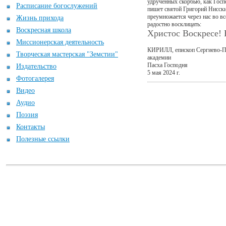
удручённых скорбью, как Госп
Расписание богослужений
пишет святой Григорий Нисский
преумножается через нас во в
Жизнь прихода
радостно восклицать:
Воскресная школа
Христос Воскресе! 
Миссионерская деятельность
КИРИЛЛ, епископ Сергиево-По
Творческая мастерская "Земстии"
академии
Пасха Господня
Издательство
5 мая 2024 г.
Фотогалерея
Видео
Аудио
Поэзия
Контакты
Полезные ссылки